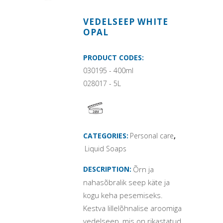
VEDELSEEP WHITE
OPAL
PRODUCT CODES:
030195 - 400ml
028017 - 5L
CATEGORIES:
Personal care
,
Liquid Soaps
DESCRIPTION:
Õrn ja
nahasõbralik seep käte ja
kogu keha pesemiseks.
Kestva lillelõhnalise aroomiga
vedelseep, mis on rikastatud