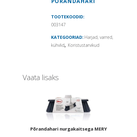
PÕRANDAHARI
TOOTEKOODID:
003147
KATEGOORIAD:
Harjad, varred,
kühvlid
,
Koristustarvikud
Vaata lisaks
Põrandahari nurgakaitsega MERY