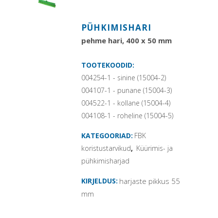
PÜHKIMISHARI
pehme hari, 400 x 50 mm
TOOTEKOODID:
004254-1 - sinine (15004-2)
004107-1 - punane (15004-3)
004522-1 - kollane (15004-4)
004108-1 - roheline (15004-5)
KATEGOORIAD:
FBK
koristustarvikud
,
Küürimis- ja
pühkimisharjad
KIRJELDUS:
harjaste pikkus 55
mm