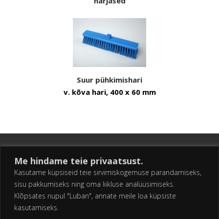
harjased
Suur pühkimishari
v. kõva hari, 400 x 60 mm
Me hindame teie privaatsust.
Kasutame küpsiseid teie sirvimiskogemuse parandamiseks,
sisu pakkumiseks ning oma liikluse analüüsimiseks.
Klõpsates nupul "Luban", annate meile loa küpsiste
kasutamiseks.
AS ESTKO Kullerkupu 2, Kangru, Kiili vald, 75403 Harju maakond Tel: 679