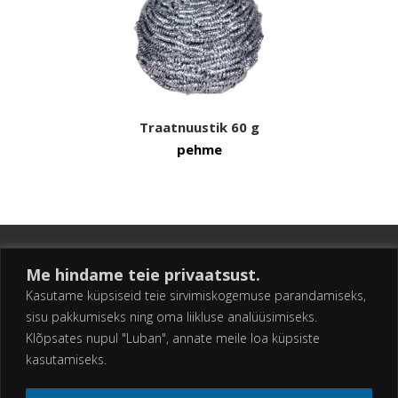
Traatnuustik 60 g
pehme
Me hindame teie privaatsust.
Kasutame küpsiseid teie sirvimiskogemuse parandamiseks,
sisu pakkumiseks ning oma liikluse analüüsimiseks.
Klõpsates nupul "Luban", annate meile loa küpsiste
kasutamiseks.
AS ESTKO Kullerkupu 2, Kangru, Kiili vald, 75403 Harju maakond Tel: 679