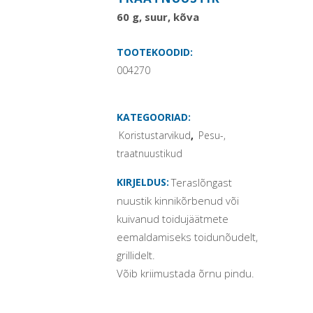
60 g, suur, kõva
TOOTEKOODID:
004270
KATEGOORIAD:
Koristustarvikud
,
Pesu-,
traatnuustikud
KIRJELDUS:
Teraslõngast
nuustik kinnikõrbenud või
kuivanud toidujäätmete
eemaldamiseks toidunõudelt,
grillidelt.
Võib kriimustada õrnu pindu.