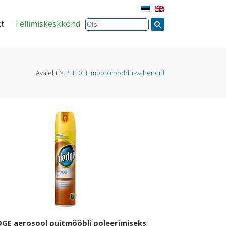
t
Tellimiskeskkond
Avaleht
>
PLEDGE mööblihooldusvahendid
DGE aerosool puitmööbli poleerimiseks