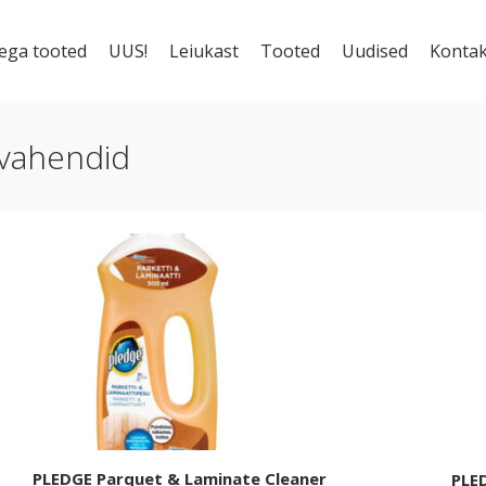
ega tooted
UUS!
Leiukast
Tooted
Uudised
Kontak
vahendid
PLEDGE Parquet & Laminate Cleaner
PLE