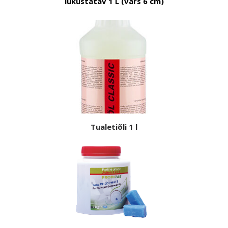
lukustatav 1 L (vars 6 cm)
Tualetiõli 1 l