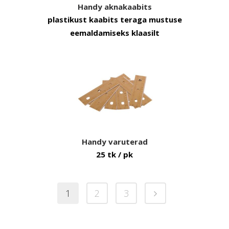
Handy aknakaabits
plastikust kaabits teraga mustuse
eemaldamiseks klaasilt
Handy varuterad
25 tk / pk
1
2
3